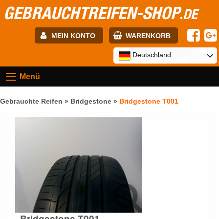
GEBRAUCHTREIFEN-SHOP
.DE
MEIN KONTO
WARENKORB
E-mail:
Deutschland
Menü
Passwort:
Gebrauchte Reifen »
Bridgestone
»
Bridgestone T001
Registrierung
ANMELDEN
Bridgestone T001