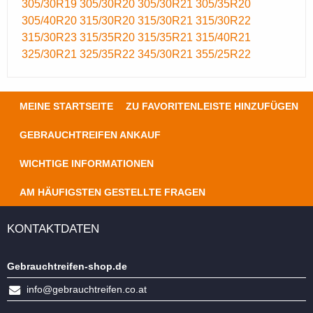
305/30R19
305/30R20
305/30R21
305/35R20
305/40R20
315/30R20
315/30R21
315/30R22
315/30R23
315/35R20
315/35R21
315/40R21
325/30R21
325/35R22
345/30R21
355/25R22
MEINE STARTSEITE
ZU FAVORITENLEISTE HINZUFÜGEN
GEBRAUCHTREIFEN ANKAUF
WICHTIGE INFORMATIONEN
AM HÄUFIGSTEN GESTELLTE FRAGEN
KONTAKTDATEN
Gebrauchtreifen-shop.de
info@gebrauchtreifen.co.at