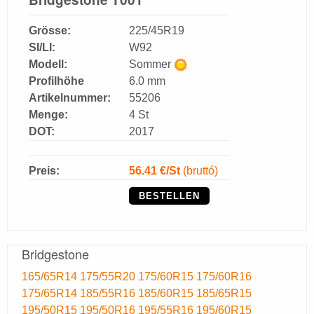
Grösse:
225/45R19
SI/LI:
W92
Modell:
Sommer
Profilhöhe
6.0 mm
Artikelnummer:
55206
Menge:
4 St
DOT:
2017
Preis:
56.41
€/St
(bruttó)
BESTELLEN
Bridgestone
165/65R14
175/55R20
175/60R15
175/60R16
175/65R14
185/55R16
185/60R15
185/65R15
195/50R15
195/50R16
195/55R16
195/60R15