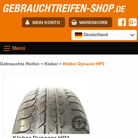
GEBRAUCHTREIFEN-SHOP
.DE
MEIN KONTO
WARENKORB
E-mail:
Deutschland
Menü
Passwort:
Gebrauchte Reifen »
Kleber
»
Kleber Dynaxer HP3
Registrierung
ANMELDEN
Kleber Dynaxer HP3