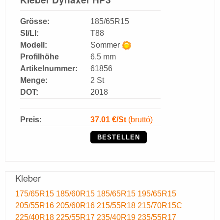
Grösse:
185/65R15
SI/LI:
T88
Modell:
Sommer
Profilhöhe
6.5 mm
Artikelnummer:
61856
Menge:
2 St
DOT:
2018
Preis:
37.01
€/St
(bruttó)
BESTELLEN
Kleber
175/65R15
185/60R15
185/65R15
195/65R15
205/55R16
205/60R16
215/55R18
215/70R15C
225/40R18
225/55R17
235/40R19
235/55R17