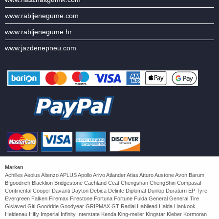
www.rabljenegume.com
www.rabljenegume.hr
www.jazdenepneu.com
Marken
Achilles Aeolus Altenzo APLUS Apollo Arivo Atlander Atlas Atturo Austone Avon Barum
Bfgoodrich Blacklion Bridgestone Cachland Ceat Chengshan ChengShin Compasal
Continental Cooper Davanti Dayton Debica Delinte Diplomat Dunlop Duraturn EP Tyre
Evergreen Falken Firemax Firestone Fortuna Fortune Fulda General General Tire
Gislaved Giti Goodride Goodyear GRIPMAX GT Radial Habilead Haida Hankook
Heidenau Hifly Imperial Infinity Interstate Kenda King-meiler Kingstar Kleber Kormoran